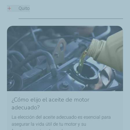
☎️
Teléfono: +593 96 812 0661
Quito
✉️ Email:
marketingoilsuper@gmail.com
📍
Dirección: Cuenca 602, Quito, Pichincha
☎️
Teléfono: +593 2 282 1713
¿Cómo elijo el aceite de motor
adecuado?
La elección del aceite adecuado es esencial para
asegurar la vida útil de tu motor y su