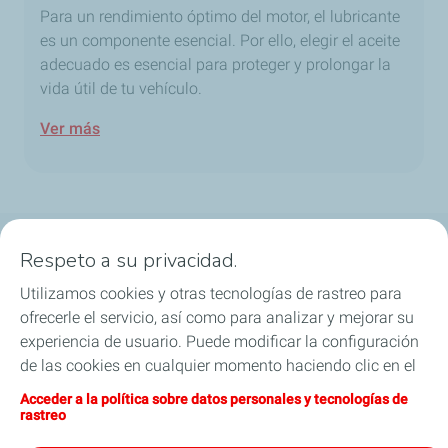
Para un rendimiento óptimo del motor, el lubricante
es un componente esencial. Por ello, elegir el aceite
adecuado es esencial para proteger y prolongar la
vida útil de tu vehículo.
Ver más
Respeto a su privacidad.
Aceite de Motor
Utilizamos cookies y otras tecnologías de rastreo para
Cambio de aceite
ofrecerle el servicio, así como para analizar y mejorar su
experiencia de usuario. Puede modificar la configuración
Refrigerantes y especialidades
de las cookies en cualquier momento haciendo clic en el
botón «Gérer mes cookies» (Gestionar cookies). Al hacer
Acceder a la política sobre datos personales y tecnologías de
Sponsoring
clic en el botón «J’accepte» (Aceptar), nos autoriza a
rastreo
depositar la totalidad de las cookies. Si hace clic en «Je