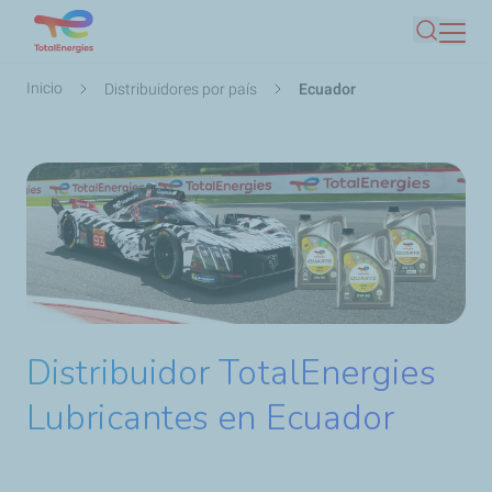
Pasar
Buscar
al
contenido
Ruta
Inicio
Distribuidores por país
Ecuador
principal
de
navegación
Distribuidor TotalEnergies
Lubricantes en Ecuador