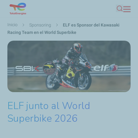
Pasar
Buscar
al
contenido
Ruta
Inicio
Sponsoring
ELF es Sponsor del Kawasaki
principal
de
Racing Team en el World Superbike
navegación
ELF junto al World
Superbike 2026