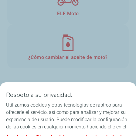
ELF Moto
¿Cómo cambiar el aceite de moto?
Respeto a su privacidad.
Aceite de Motor
Utilizamos cookies y otras tecnologías de rastreo para
Cambio de aceite
ofrecerle el servicio, así como para analizar y mejorar su
experiencia de usuario. Puede modificar la configuración
Refrigerantes y especialidades
de las cookies en cualquier momento haciendo clic en el
botón «Gérer mes cookies» (Gestionar cookies). Al hacer