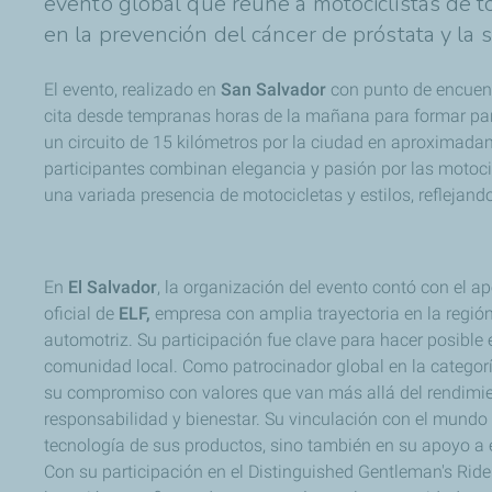
evento global que reúne a motociclistas de t
en la prevención del cáncer de próstata y la 
El evento, realizado en
San Salvador
con punto de encuent
cita desde tempranas horas de la mañana para formar parte d
un circuito de 15 kilómetros por la ciudad en aproximadam
participantes combinan elegancia y pasión por las motocic
una variada presencia de motocicletas y estilos, reflejand
En
El Salvador
, la organización del evento contó con el a
oficial de
ELF,
empresa con amplia trayectoria en la región
automotriz. Su participación fue clave para hacer posible e
comunidad local. Como patrocinador global en la categor
su compromiso con valores que van más allá del rendimi
responsabilidad y bienestar. Su vinculación con el mundo d
tecnología de sus productos, sino también en su apoyo a 
Con su participación en el Distinguished Gentleman's Rid