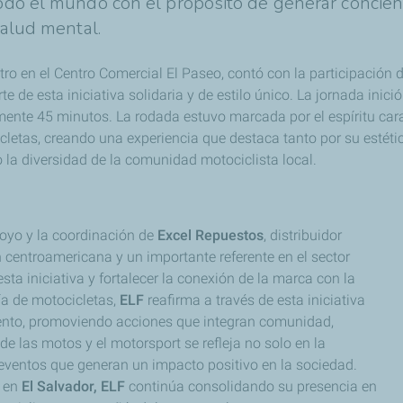
odo el mundo con el propósito de generar concien
salud mental.
ro en el Centro Comercial El Paseo, contó con la participación
e esta iniciativa solidaria y de estilo único. La jornada inició 
ente 45 minutos. La rodada estuvo marcada por el espíritu cara
letas, creando una experiencia que destaca tanto por su estétic
o la diversidad de la comunidad motociclista local.
poyo y la coordinación de
Excel Repuestos
, distribuidor
 centroamericana y un importante referente en el sector
sta iniciativa y fortalecer la conexión de la marca con la
ía de motocicletas,
ELF
reafirma a través de esta iniciativa
ento, promoviendo acciones que integran comunidad,
e las motos y el motorsport se refleja no solo en la
eventos que generan un impacto positivo en la sociedad.
e en
El Salvador, ELF
continúa consolidando su presencia en