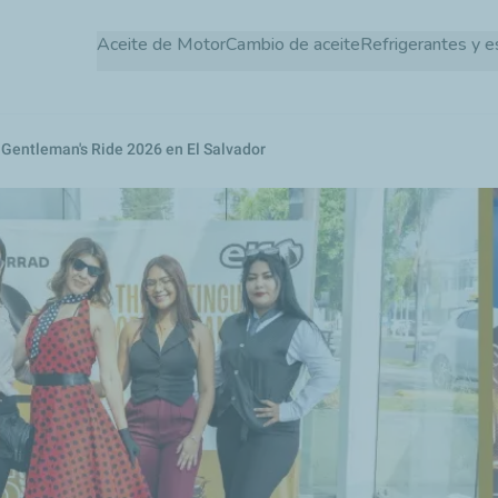
Pasar
Aceite de Motor
Cambio de aceite
Refrigerantes y e
al
contenido
principal
 Gentleman's Ride 2026 en El Salvador