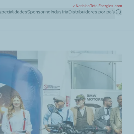
Noticias
TotalEnergies.com
specialidades
Sponsoring
Industria
Distribuidores por país
Buscar