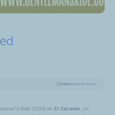
hed
r
2 min
tiempo de lectura
tleman's Ride (DGR) en
El Salvador,
un