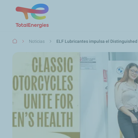
Ruta
Noticias
ELF Lubricantes impulsa el Distinguished
de
navegación