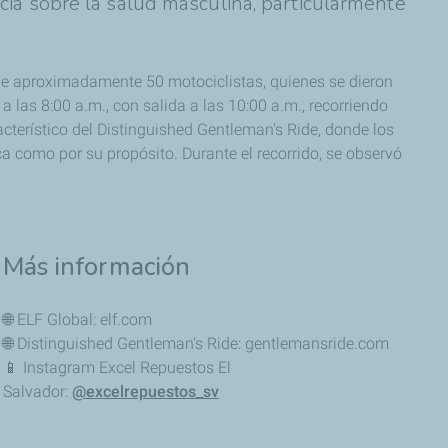
cia sobre la salud masculina, particularmente
 de aproximadamente 50 motociclistas, quienes se dieron
a las 8:00 a.m., con salida a las 10:00 a.m., recorriendo
cterístico del Distinguished Gentleman's Ride, donde los
a como por su propósito. Durante el recorrido, se observó
Más información
🌐 ELF Global: elf.com
🌐 Distinguished Gentleman's Ride: gentlemansride.com
📱 Instagram Excel Repuestos El
Salvador:
@excelrepuestos_sv