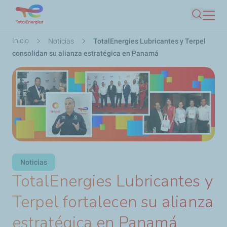
Pasar
Buscar
al
contenido
Ruta
Inicio
Noticias
TotalEnergies Lubricantes y Terpel
principal
de
consolidan su alianza estratégica en Panamá
navegación
Noticias
TotalEnergies Lubricantes y
Terpel fortalecen su alianza
estratégica en Panamá