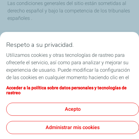
Las condiciones generales del sitio están sometidas al
derecho español y bajo la competencia de los tribunales
españoles .
Respeto a su privacidad.
Aceite de Motor
Utilizamos cookies y otras tecnologías de rastreo para
Cambio de aceite
ofrecerle el servicio, así como para analizar y mejorar su
experiencia de usuario. Puede modificar la configuración
Refrigerantes y especialidades
de las cookies en cualquier momento haciendo clic en el
botón «Gérer mes cookies» (Gestionar cookies). Al hacer
Acceder a la política sobre datos personales y tecnologías de
Sponsoring
clic en el botón «J’accepte» (Aceptar), nos autoriza a
rastreo
depositar la totalidad de las cookies. Si hace clic en «Je
Distribuidores por país
refuse» (Rechazar), depositaremos únicamente las
Acepto
cookies técnicas estrictamente necesarias para el
correcto funcionamiento del sitio web. Si desea más
Administrar mis cookies
información, puede consultar la página relativa a la
política sobre datos personales y tecnologías de rastreo.
Nota legal
Cookies & Privacy