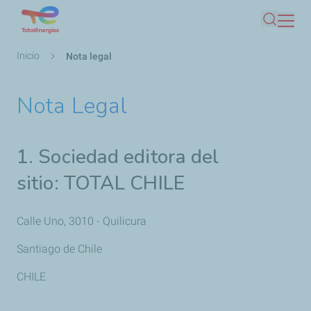
Pasar
Buscar
al
contenido
Ruta
Inicio
Nota legal
principal
de
navegación
Nota Legal
1. Sociedad editora del
sitio: TOTAL CHILE
Calle Uno, 3010 - Quilicura
Santiago de Chile
CHILE