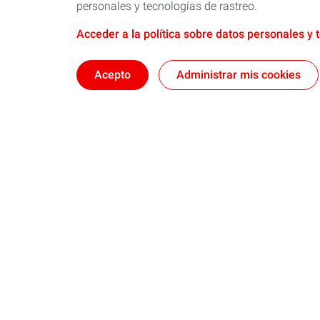
personales y tecnologías de rastreo.
Acceder a la política sobre datos personales y 
Acepto
Administrar mis cookies
Aceite de Motor
Cambio de 
Autos
Consejos par
Vehículos pesados
Consejos par
Motos
Todo sobre ac
Refrigerantes
Participa onli