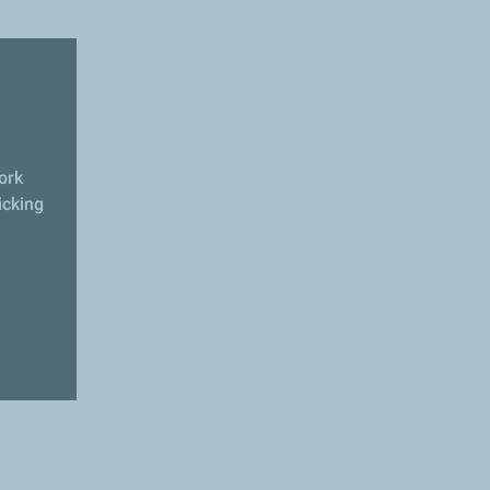
ork
icking