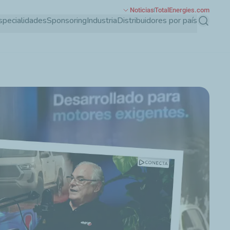
Noticias
TotalEnergies.com
specialidades
Sponsoring
Industria
Distribuidores por país
Buscar