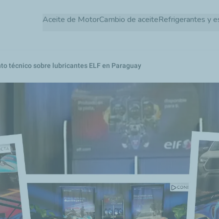
Pasar
Aceite de Motor
Cambio de aceite
Refrigerantes y e
al
contenido
principal
o técnico sobre lubricantes ELF en Paraguay