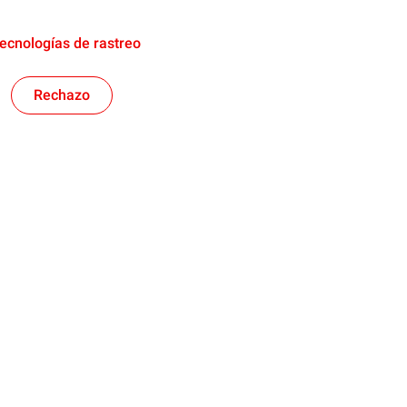
tecnologías de rastreo
Rechazo
aceite
Refrigerantes y especialidad
a tu auto
Aceite de Transmisiones
a tu moto
Líquido de frenos
eites
Aditivos para camiones
 y especialidades
Lavaparabrisas
ne de la Escuela Lub
Aditivos