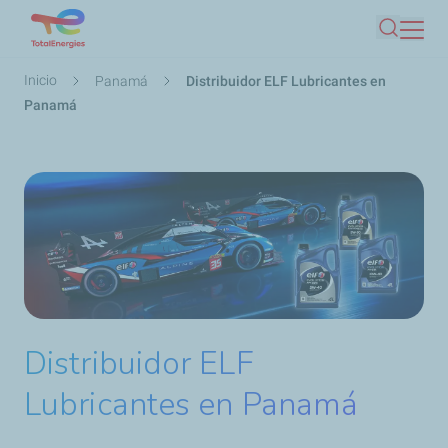
Pasar
Buscar
al
contenido
Ruta
Inicio
Panamá
Distribuidor ELF Lubricantes en
principal
de
Panamá
navegación
Distribuidor ELF
Lubricantes en Panamá