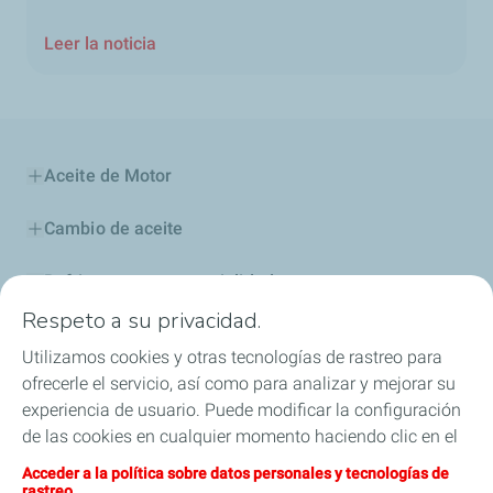
Leer la noticia
Aceite de Motor
Cambio de aceite
Refrigerantes y especialidades
Respeto a su privacidad.
Sponsoring
Utilizamos cookies y otras tecnologías de rastreo para
ofrecerle el servicio, así como para analizar y mejorar su
Distribuidores por país
experiencia de usuario. Puede modificar la configuración
de las cookies en cualquier momento haciendo clic en el
botón «Gérer mes cookies» (Gestionar cookies). Al hacer
Acceder a la política sobre datos personales y tecnologías de
clic en el botón «J’accepte» (Aceptar), nos autoriza a
rastreo