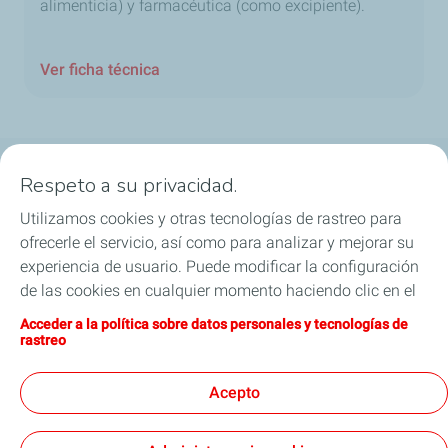
alimenticia) y farmacéutica (como excipiente).
Ver ficha técnica
Respeto a su privacidad.
Aceite de Motor
Utilizamos cookies y otras tecnologías de rastreo para
Cambio de aceite
ofrecerle el servicio, así como para analizar y mejorar su
experiencia de usuario. Puede modificar la configuración
Refrigerantes y especialidades
de las cookies en cualquier momento haciendo clic en el
botón «Gérer mes cookies» (Gestionar cookies). Al hacer
Acceder a la política sobre datos personales y tecnologías de
Sponsoring
clic en el botón «J’accepte» (Aceptar), nos autoriza a
rastreo
depositar la totalidad de las cookies. Si hace clic en «Je
Distribuidores por país
refuse» (Rechazar), depositaremos únicamente las
Acepto
cookies técnicas estrictamente necesarias para el
correcto funcionamiento del sitio web. Si desea más