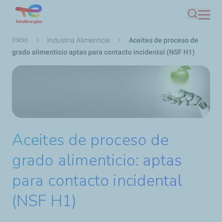
Pasar
Buscar
al
contenido
Ruta
Inicio
Industria Alimenticia
Aceites de proceso de
principal
de
grado alimenticio aptas para contacto incidental (NSF H1)
navegación
Aceites de proceso de
grado alimenticio: aptas
para contacto incidental
(NSF H1)