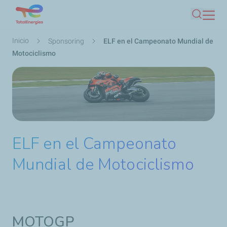
Pasar
Buscar
al
contenido
Ruta
Inicio
Sponsoring
ELF en el Campeonato Mundial de
principal
de
Motociclismo
navegación
ELF en el Campeonato
Mundial de Motociclismo
MOTOGP